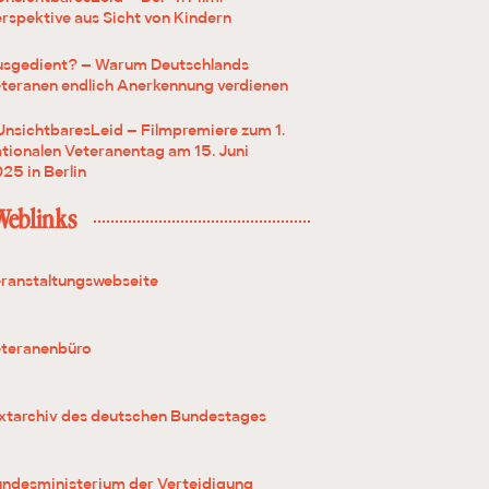
rspektive aus Sicht von Kindern
sgedient? – Warum Deutschlands
teranen endlich Anerkennung verdienen
nsichtbaresLeid – Filmpremiere zum 1.
tionalen Veteranentag am 15. Juni
25 in Berlin
Weblinks
ranstaltungswebseite
teranenbüro
xtarchiv des deutschen Bundestages
ndesministerium der Verteidigung