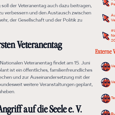
Pe
oll der Veteranentag auch dazu beitragen,
 zu verbessern und den Austausch zwischen
Au
ehr, der Gesellschaft und der Politik zu
Ve
#U
Na
20
sten Veteranentag
Externe 
 Nationalen Veteranentag findet am 15. Juni
Ve
ant ist ein öffentliches, familienfreundliches
prechen und zur Auseinandersetzung mit der
Ve
 bundesweit weitere Veranstaltungen geplant,
uheben.
Te
griff auf die Seele e. V.
Bu