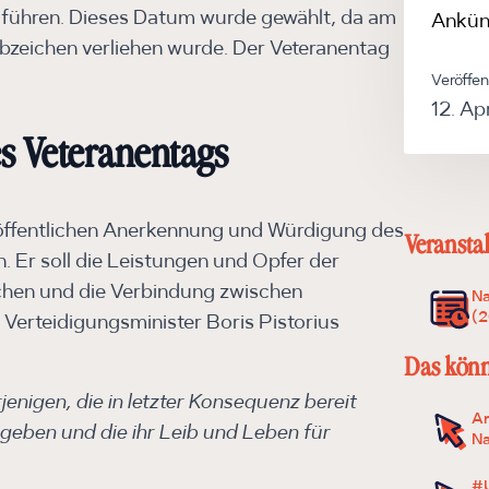
zuführen. Dieses Datum wurde gewählt, da am
Ankün
bzeichen verliehen wurde. Der Veteranentag
Veröffen
12. Ap
s Veteranentags
 öffentlichen Anerkennung und Würdigung des
Veransta
. Er soll die Leistungen und Opfer der
hen und die Verbindung zwischen
Na
(
Verteidigungsminister Boris Pistorius
Das könnt
nigen, die in letzter Konsequenz bereit
An
 geben und die ihr Leib und Leben für
Na
#U