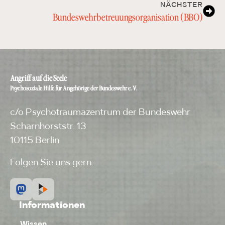
NÄCHSTER
Bundes­wehr­betreuungs­orga­ni­sa­tion (BBO)
Angriff auf die Seele
Psychosoziale Hilfe für Angehörige der Bundeswehr e. V.
c/o Psychotraumazentrum der Bundeswehr
Scharnhorststr. 13
10115 Berlin
Folgen Sie uns gern:
Informationen
Wissen