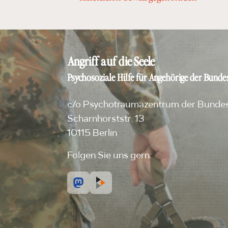
Angriff auf die Seele
Psychosoziale Hilfe für Angehörige der Bundes
c/o Psychotraumazentrum der Bunde
Scharnhorststr. 13
10115 Berlin
Folgen Sie uns gern: