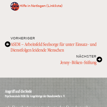
Hilfe in Notlagen (Linkliste)
VORHERIGER
ASEM – Arbeitsfeld Seelsorge für unter Einsatz- und
Dienstfolgen leidende Menschen
NÄCHSTER
Jenny-Böken-Stiftung
Angriff auf die Seele
Psychosoziale Hilfe für Angehörige der Bundeswehr e. V.