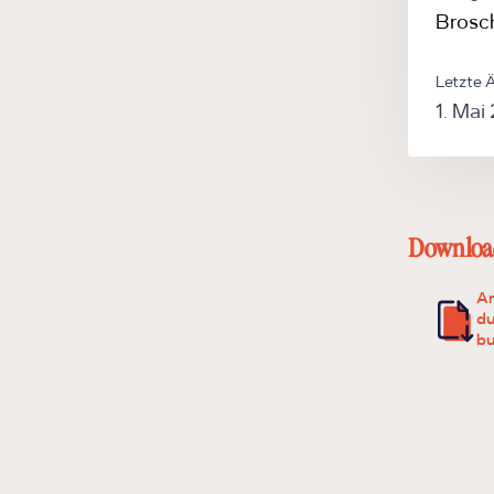
Brosc
Letzte 
1. Mai
Downloa
An
du
bu