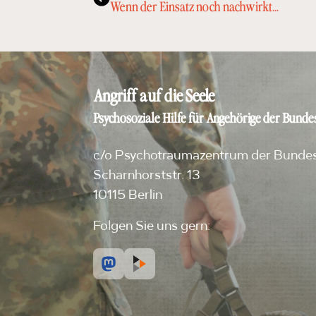
Wenn der Einsatz noch nachwirkt…
Angriff auf die Seele
Psychosoziale Hilfe für Angehörige der Bundes
c/o Psychotraumazentrum der Bunde
Scharnhorststr. 13
10115 Berlin
Folgen Sie uns gern: