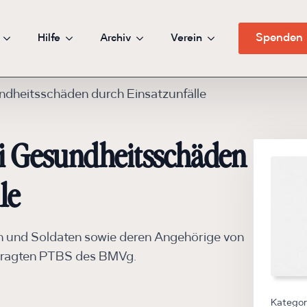
Hilfe
Archiv
Verein
Spenden
ndheitsschäden durch Einsatzunfälle
ei Gesundheitsschäden
le
en und Soldaten sowie deren Angehörige von
tragten PTBS des BMVg.
Kategor